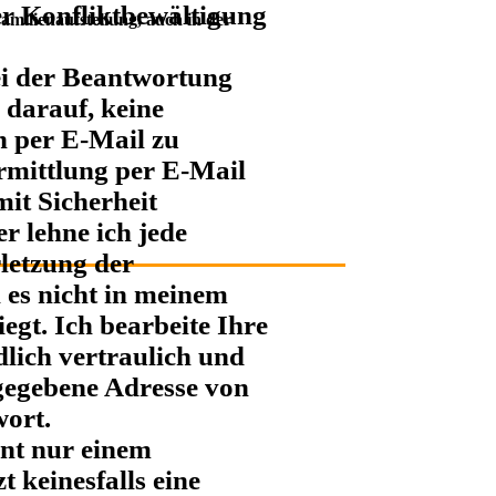
er Konfliktbewältigung
amilienaufstellung, auch in der
bei der Beantwortung
 darauf, keine
n per E-Mail zu
rmittlung per E-Mail
it Sicherheit
er lehne ich jede
letzung der
 es nicht in meinem
iegt. Ich bearbeite Ihre
dlich vertraulich und
ngegebene Adresse von
wort.
nt nur einem
t keinesfalls eine