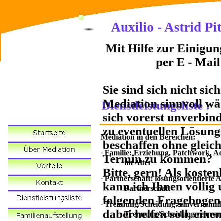
Auxili
o
- Astrid Pi
Auxilio - Astrid P
Mit Hilfe zur Einigun
per E - Mail
Sie sind sich nicht sic
Mediation sinnvoll wä
Dienstleistungsliste :
sich vorerst unverbin
zu eventuellen Lösung
Mediation in den Bereichen:
beschaffen ohne gleic
·
Familie: Erziehung, Patchwork, A
Termin zu kommen?
im Alter
Bitte, gern! Als koste
·
Partnerschaft: lösungsorientierte 
kann ich Ihnen völlig
Partnerschaft
folgenden Fragebogen 
·
Trennung/Scheidung: einvernehmli
dabei helfen soll, einen
Trennung/Scheidung relevan