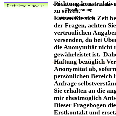
Richtung konstruktiv
·
Alternative Konfliktintervention: F
zu setzen.
Einzelberatung
Lassen Sie sich Zeit 
·
Mobbing-Intervention
der Fragen, achten Sie
vertraulichen Angabe
versenden, da bei Übe
die Anonymität nicht m
gewährleistet ist. Dah
Haftung bezüglich Ver
Anonymität ab, sofern
persönlichen Bereich l
Anfrage selbstverstän
Sie erhalten an die a
mir ehestmöglich Ant
Dieser Fragebogen die
Erstkontakt und ersetz