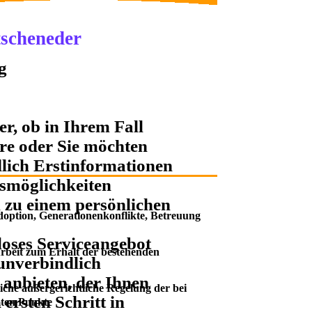
tscheneder
itscheneder
g
her, ob in Ihrem Fall
re oder Sie möchten
dlich Erstinformationen
smöglichkeiten
h zu einem persönlichen
doption, Generationenkonflikte, Betreuung
nloses Serviceangebot
Arbeit zum Erhalt der bestehenden
 unverbindlich
anbieten, der Ihnen
che außergerichtliche Regelung der bei
 ersten Schritt in
ten Punkte